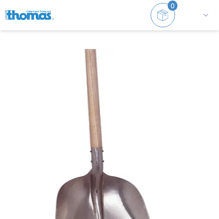
0
Accueil
Brosses et Pelles
Pelle
Pelle de voirie c