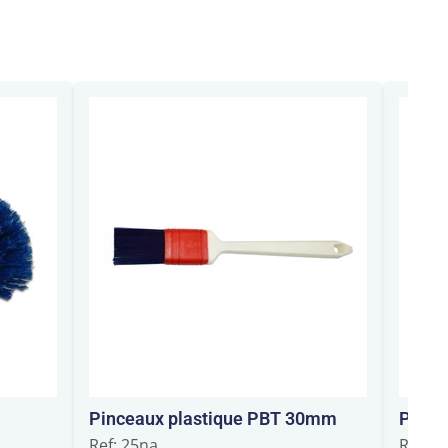
Pinceaux plastique PBT 30mm
Pince
Ref: 25na
Ref: 4