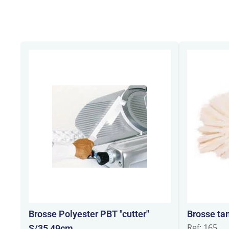
Brosse Polyester PBT "cutter"
Brosse ta
Ref: 165
S/35 49cm