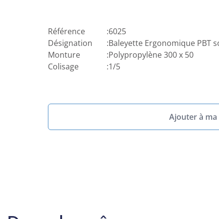
Référence
:
6025
Désignation
:
Baleyette Ergonomique PBT s
Monture
:
Polypropylène 300 x 50
Colisage
:
1/5
Ajouter à ma 