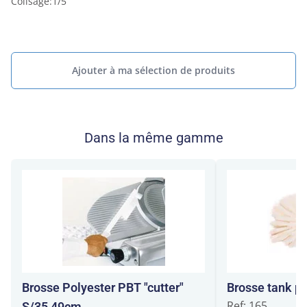
Colisage
:
1/5
Ajouter à ma sélection de produits
Dans la même gamme
Brosse Polyester PBT "cutter"
Brosse tank po
Ref: 165
S/35 49cm