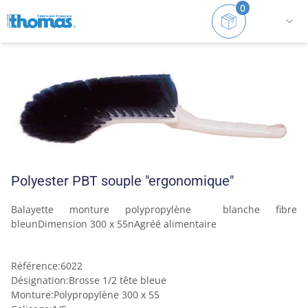
0
Accueil
Gamme alimentaire
Accessoires
Polyest
Polyester PBT souple "ergonomique"
Balayette monture polypropylène  blanche fibre 
bleunDimension 300 x 55nAgréé alimentaire
Référence
:
6022
Désignation
:
Brosse 1/2 tête bleue
Monture
:
Polypropylène 300 x 55