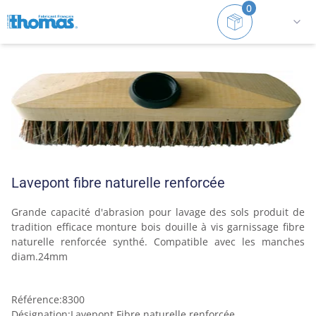
0
Accueil
Balais
Toutes surfaces (frottoirs et laveponts)
Lavepont fibre naturelle renforcée
Grande capacité d'abrasion pour lavage des sols produit de 
tradition efficace monture bois douille à vis garnissage fibre 
naturelle renforcée synthé. Compatible avec les manches 
diam.24mm 
Référence
:
8300
Désignation
:
Lavepont Fibre naturelle renforcée