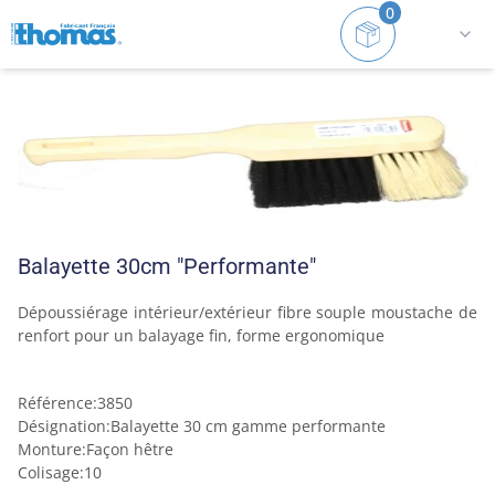
0
Accueil
Brosses et Pelles
Brosses
Balayette 30c
Balayette 30cm "Performante"
Dépoussiérage intérieur/extérieur fibre souple moustache de 
renfort pour un balayage fin, forme ergonomique
Référence
:
3850
Désignation
:
Balayette 30 cm gamme performante
Monture
:
Façon hêtre
Colisage
:
10