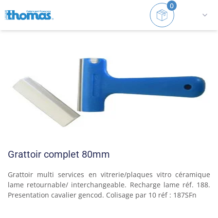
0
Accueil
Gamme peinture
Accessoires
Grattoir 
Grattoir complet 80mm
Grattoir multi services en vitrerie/plaques vitro céramique 
lame retournable/ interchangeable. Recharge lame réf. 188. 
Presentation cavalier gencod. Colisage par 10 réf : 187SFn