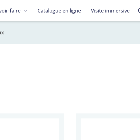
voir-faire
Catalogue en ligne
Visite immersive
ux