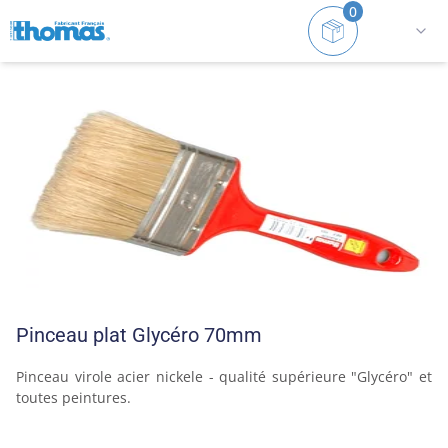
0
Accueil
Gamme peinture
Pinceaux plats
Pinceau
Pinceau plat Glycéro 70mm
Pinceau virole acier nickele - qualité supérieure "Glycéro" et 
toutes peintures.