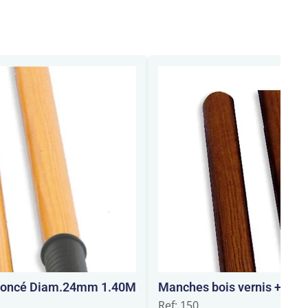
poncé Diam.24mm 1.40M
Manches bois vernis + Em
Ref: 150