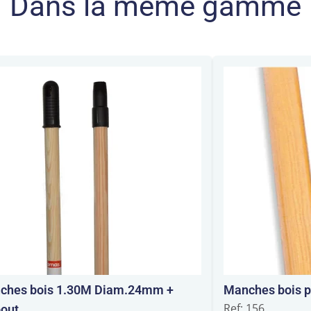
Dans la même gamme
ches bois 1.30M Diam.24mm +
Manches bois 
Ref: 156
out