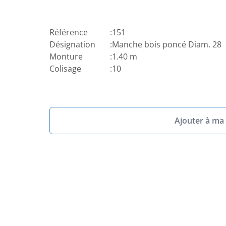
Référence
:
151
Désignation
:
Manche bois poncé Diam. 28
Monture
:
1.40 m
Colisage
:
10
Ajouter à ma 