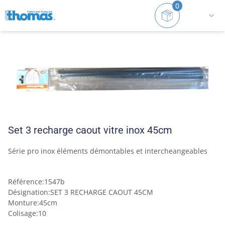
0
Accueil
Raclettes
Lave-vitres
Set 3 recharge cao
Set 3 recharge caout vitre inox 45cm
Série pro inox éléments démontables et intercheangeables 
Référence
:
1547b
Désignation
:
SET 3 RECHARGE CAOUT 45CM
Monture
:
45cm
Colisage
:
10