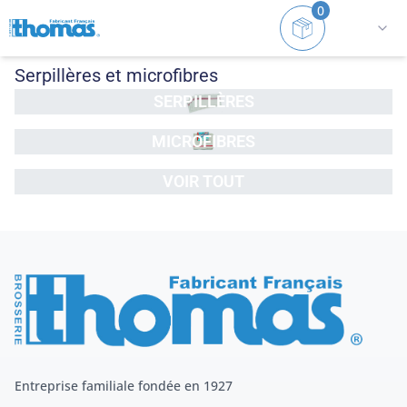
0
Accueil
Serpillères et microfibres
Serpillères et microfibres
SERPILLÈRES
DÉCOUVRIR
MICROFIBRES
DÉCOUVRIR
VOIR TOUT
DÉCOUVRIR
Entreprise familiale fondée en 1927