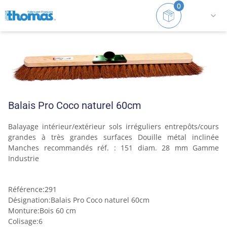
0
Accueil
Balais
Gros travaux
Balais Pro Coco nat
Balais Pro Coco naturel 60cm
Balayage intérieur/extérieur sols irréguliers entrepôts/cours 
grandes à très grandes surfaces Douille métal inclinée 
Manches recommandés réf. : 151 diam. 28 mm Gamme 
Industrie
Référence
:
291
Désignation
:
Balais Pro Coco naturel 60cm
Monture
:
Bois 60 cm
Colisage
:
6