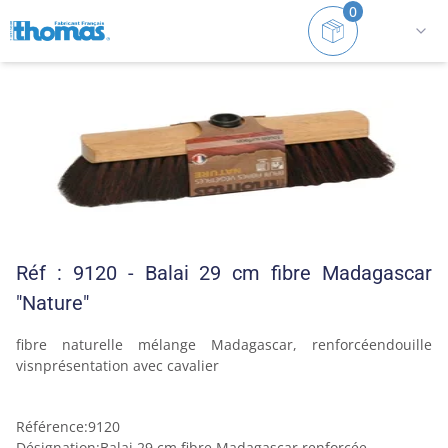
0
Accueil
Gamme NATURE
Voir tout
Balai 29 cm f
Réf : 9120 - Balai 29 cm fibre Madagascar
"Nature"
fibre naturelle mélange Madagascar, renforcéendouille 
visnprésentation avec cavalier
Référence
:
9120
Désignation
:
Balai 29 cm fibre Madagascar renforcée