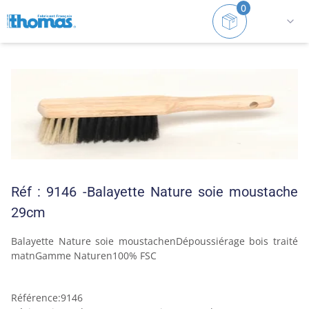
0
Accueil
Gamme NATURE
Voir tout
Balayette Na
Réf : 9146 -Balayette Nature soie moustache
29cm
Balayette Nature soie moustachenDépoussiérage bois traité 
matnGamme Naturen100% FSC
Référence
:
9146